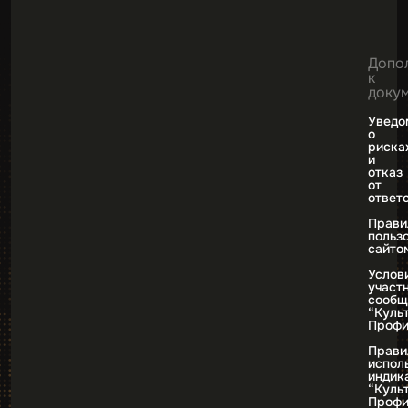
Допо
к
доку
Уведо
о
риска
и
отказ
от
ответ
Прави
польз
сайто
Услов
участ
сообщ
“Куль
Профи
Прави
испол
индик
“Куль
Профи