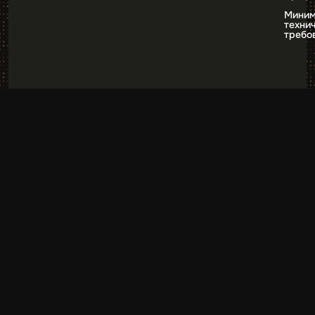
Миним
техни
требо