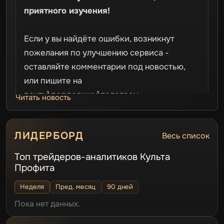
п
риятного изучения!
Если у вы найдёте ошибки, возникнут
пожелания по улучшению сервиса -
оставляйте комментарии под новостью,
или пишите на
почту\поддержку\телеграм.
Читать новость
Важно: если вы используете VPN, то сайт
ЛИДЕРБОРД
Весь список
может подвисать. Это не наши проделки,
а ограничения провайдера и РКН.
Топ трейдеров-аналитиков Культа
Профита
Неделя
Пред. месяц
90 дней
Пока нет данных.