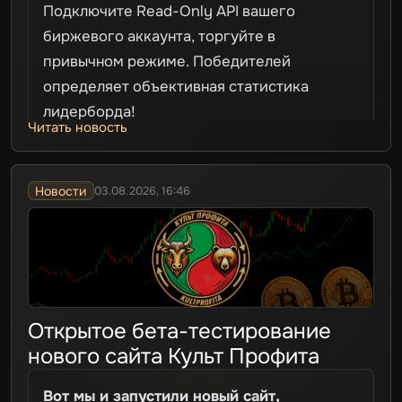
Подключите Read-Only API вашего
биржевого аккаунта, торгуйте в
привычном режиме. Победителей
определяет объективная статистика
лидерборда!
Читать новость
Для участия необходимо привязать АПИ
ключи. Ключи используются
исключительно для формирования
Новости
03.08.2026, 16:46
публичного профиля трейдера.
Хочу принять участие в турнире!
Открытое бета-тестирование
нового сайта Культ Профита
Вот мы и запустили новый сайт,