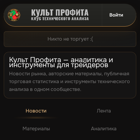
Войти
Сообщество
Трейдинг
Наши инстру
Уголок Проф
Турнир 2026
Никто не торгует :(
Культ Профита — аналитика и
инструменты для трейдеров
Новости рынка, авторские материалы, публичная
торговая статистика и инструменты технического
анализа в одном сообществе.
Новости
Лента
Материалы
Аналитика