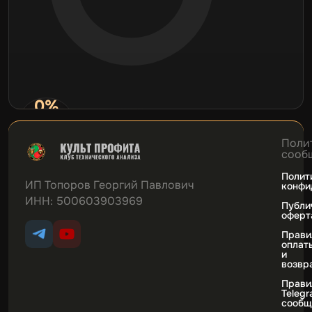
0%
Нет данных
сделок
Поли
сооб
Полит
ИП Топоров Георгий Павлович
конфи
ИНН: 500603903969
Публи
оферт
Прави
оплат
и
возвр
Прави
Teleg
сообщ