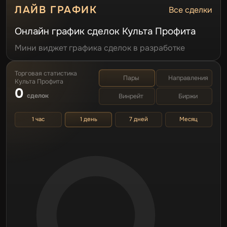
ЛАЙВ ГРАФИК
Все сделки
Онлайн график сделок Культа Профита
Мини виджет графика сделок в разработке
Торговая статистика
Пары
Направления
Культа Профита
0
сделок
Винрейт
Биржи
1 час
1 день
7 дней
Месяц