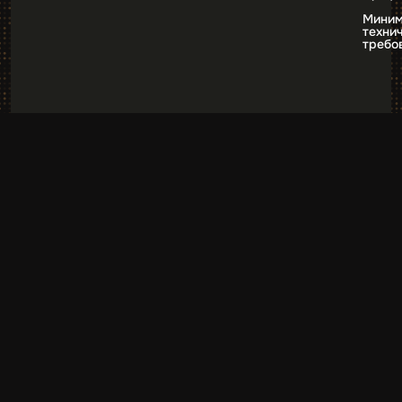
Миним
техни
требо