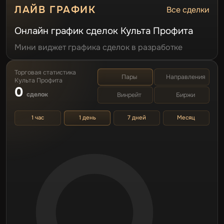
ЛАЙВ ГРАФИК
Все сделки
Онлайн график сделок Культа Профита
Мини виджет графика сделок в разработке
Торговая статистика
Пары
Направления
Культа Профита
0
сделок
Винрейт
Биржи
1 час
1 день
7 дней
Месяц