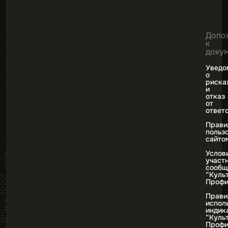
Допо
к
доку
Уведо
о
риска
и
отказ
от
ответ
Прави
польз
сайто
Услов
участ
сообщ
“Куль
Профи
Прави
испол
индик
“Куль
Профи