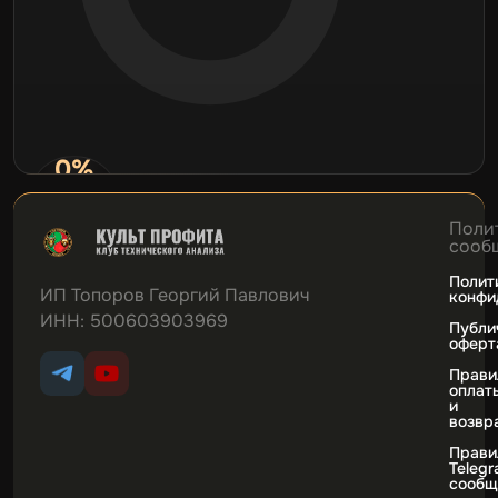
0%
Нет данных
сделок
Поли
сооб
Полит
ИП Топоров Георгий Павлович
конфи
ИНН: 500603903969
Публи
оферт
Прави
оплат
и
возвр
Прави
Teleg
сообщ