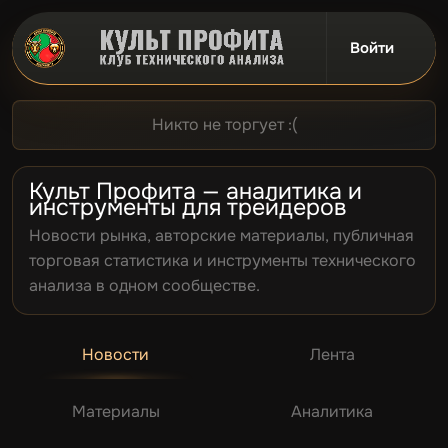
Войти
Сообщество
Трейдинг
Наши инстру
Уголок Проф
Турнир 2026
Никто не торгует :(
Культ Профита — аналитика и
инструменты для трейдеров
Новости рынка, авторские материалы, публичная
торговая статистика и инструменты технического
анализа в одном сообществе.
Новости
Лента
Материалы
Аналитика