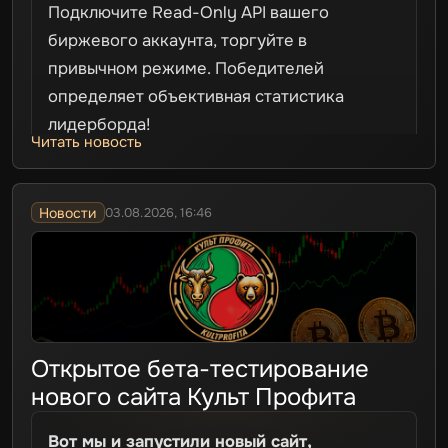
Подключите Read-Only API вашего
биржевого аккаунта, торгуйте в
привычном режиме. Победителей
определяет объективная статистика
лидерборда!
Читать новость
Для участия необходимо привязать АПИ
ключи. Ключи используются
исключительно для формирования
Новости
03.08.2026, 16:46
публичного профиля трейдера.
Хочу принять участие в турнире!
Открытое бета-тестирование
нового сайта Культ Профита
Вот мы и запустили новый сайт,