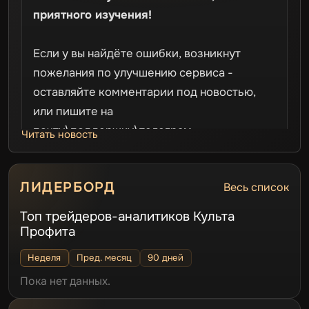
п
риятного изучения!
Если у вы найдёте ошибки, возникнут
пожелания по улучшению сервиса -
оставляйте комментарии под новостью,
или пишите на
почту\поддержку\телеграм.
Читать новость
Важно: если вы используете VPN, то сайт
ЛИДЕРБОРД
Весь список
может подвисать. Это не наши проделки,
а ограничения провайдера и РКН.
Топ трейдеров-аналитиков Культа
Профита
Неделя
Пред. месяц
90 дней
Пока нет данных.